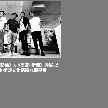
勁抽》X《墨寶• 新聞》聯展 以
會 街頭文化還原九龍皇帝