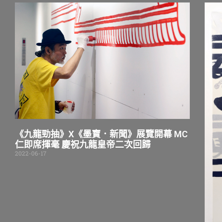
《九龍勁抽》X《墨寶．新聞》展覽開幕 MC
仁即席揮毫 慶祝九龍皇帝二次回歸
2022-06-17