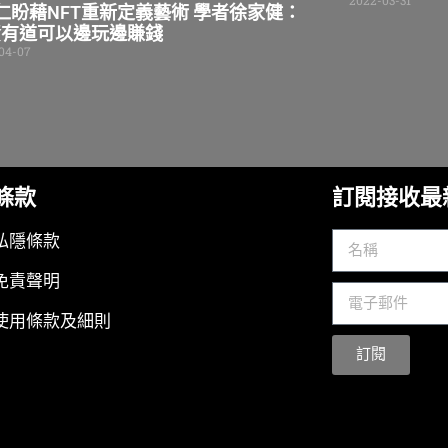
2022-03-31
仁盼藉NFT重新定義藝術 學者徐家健：
資有道可以邊玩邊賺錢
04-07
條款
訂閱接收最
私隱條款
免責聲明
使用條款及細則
訂閱