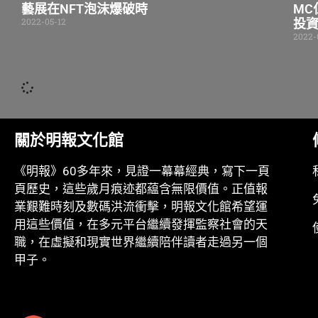
藝展在NFT泡沫爆破時
MC
2022-05-12
投
2022-
關於明報文化館
《明報》60多年來，見證一幕幕經典，寫下一頁
頁歷史，這些歲月痕迹都藴含無限價值。正值報
業艱難時刻及數碼洪流衝擊，明報文化館希望運
用這些價值，在多元平台繼續發揮監察社會的天
職，在虛擬和現實世界繼續陪伴讀者走過另一個
甲子。