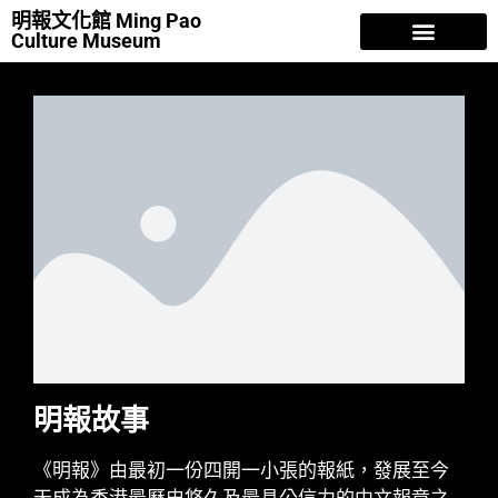
明報文化館 Ming Pao
Culture Museum
明報故事
香江歲月
人物風流
曾灶財 NFT
專欄文章
關於我們
明報故事
《明報》由最初一份四開一小張的報紙，發展至今
天成為香港最歷史悠久及最具公信力的中文報章之