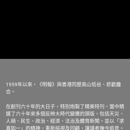
1959年以來，《明報》與香港同歷高山低谷、悲歡離
合。
在創刊六十年的大日子，特別炮製了精美特刊，當中精
選了六十年來多個反映大時代變遷的頭版，包括天災、
人禍、民生、政治、經濟、法治及體育新聞，並以「求
真如一」的精神，重新檢視及回顧，讓讀者撫今追昔。