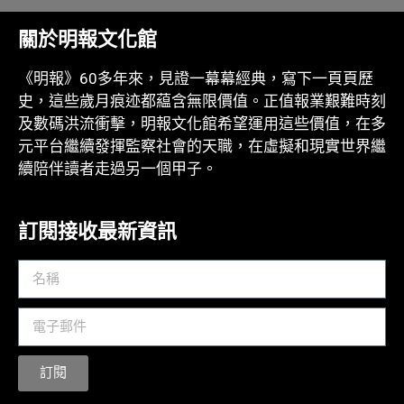
關於明報文化館
《明報》60多年來，見證一幕幕經典，寫下一頁頁歷
史，這些歲月痕迹都藴含無限價值。正值報業艱難時刻
及數碼洪流衝擊，明報文化館希望運用這些價值，在多
元平台繼續發揮監察社會的天職，在虛擬和現實世界繼
續陪伴讀者走過另一個甲子。
訂閱接收最新資訊
訂閱