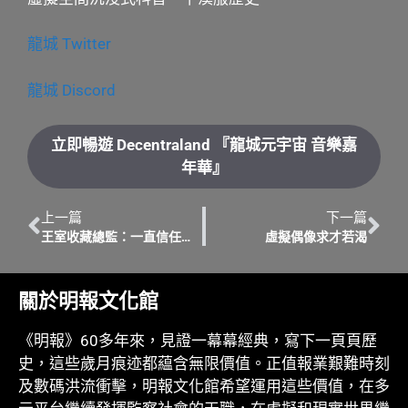
龍城 Twitter
龍城 Discord
立即暢遊 Decentraland 『龍城元宇宙 音樂嘉
年華』
上一篇
下一篇
王室收藏總監：一直信任香港故宮團隊
展覽藏品體現東西文化交
虛擬偶像求才若渴
關於明報文化館
《明報》60多年來，見證一幕幕經典，寫下一頁頁歷
史，這些歲月痕迹都藴含無限價值。正值報業艱難時刻
及數碼洪流衝擊，明報文化館希望運用這些價值，在多