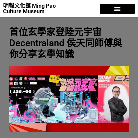
明報文化館 Ming Pao
Culture Museum
明報故事
香江歲月
人物風流
曾灶財 NFT
專欄文章
關於我們
首位玄學家登陸元宇宙
Decentraland 侯天同師傅與
你分享玄學知識