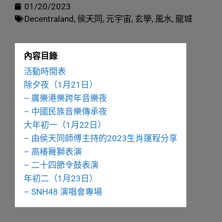
01/20/2023
Decentraland
,
侯天同
,
元宇宙
,
玄學
,
風水
,
龍城
內容目錄
活動時間表
除夕夜（1月21日）
– 廣樂港樂跨年音樂夜
– 中國民族音樂傳承夜
大年初一（1月22日）
– 由侯天同師傅主持的2023生肖運程分享
– 高椿舞獅表演
– 二十四節令鼓表演
年初二（1月23日）
– SNH48 演唱會專場