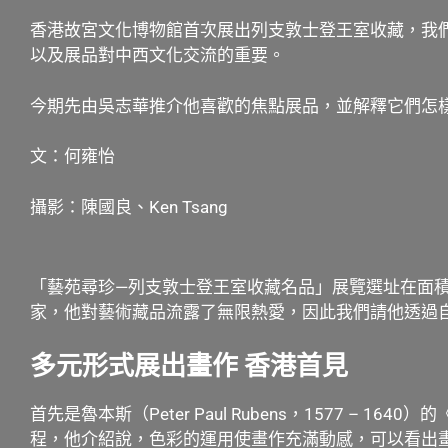
香港故宮文化博物館首次展出列支敦士登王室收藏，我
以及展品對中西文化交流的重要。
今期先由吳志華推介他喜歡的焦點展品，並解釋它們怎
文：何雍怡
攝影：陳國良、Ken Tsang
「藝苑尋珍—列支敦士登王室收藏名品」展覽選址在面積
家，他對藝術藏品流露了無限熱愛，因此我們請他透過
多元形式展出畫作
香港首見
首先是魯本斯（Peter Paul Rubens，1577
程，他介紹說，色彩的運用使畫作充滿動感，可以看出