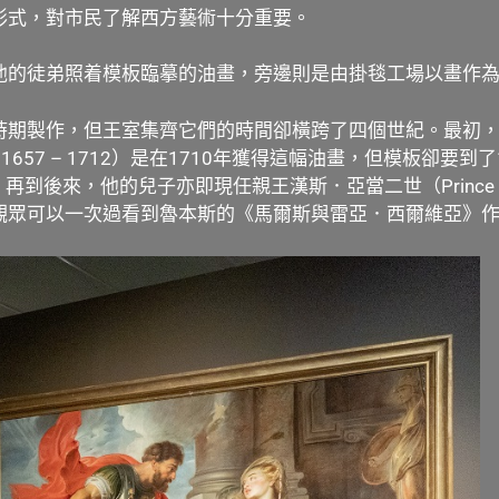
形式，對市民了解西方藝術十分重要。
他的徒弟照着模板臨摹的油畫，旁邊則是由掛毯工場以畫作
時期製作，但王室集齊它們的時間卻橫跨了四個世紀。最初
eas I，1657 – 1712）是在1710年獲得這幅油畫，但模板卻
89）收藏；再到後來，他的兒子亦即現任親王漢斯．亞當二世（Prince Han
觀眾可以一次過看到魯本斯的《馬爾斯與雷亞．西爾維亞》