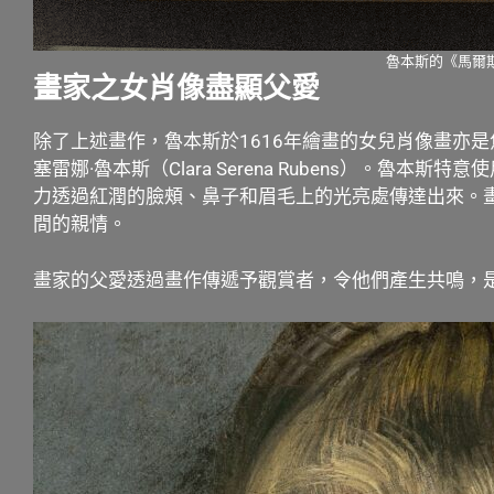
魯本斯的《馬爾
畫家之女肖像盡顯父愛
除了上述畫作，魯本斯於1616年繪畫的女兒肖像畫亦
塞雷娜·魯本斯（Clara Serena Rubens）
力透過紅潤的臉頰、鼻子和眉毛上的光亮處傳達出來。
間的親情。
畫家的父愛透過畫作傳遞予觀賞者，令他們產生共鳴，