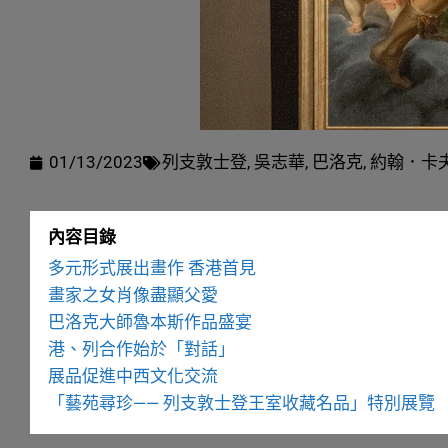
01/13/2023
列支敦士登
,
吳志華
,
巴洛克
,
約翰．卡
內容目錄
多元形式展出畫作 香港首見
畫家之女肖像盡顯父愛
巴洛克大師魯本斯作品盛宴
港、列合作始於「對話」
展品促進中西文化交流
「藝苑尋珍—— 列支敦士登王室收藏名品」特別展覽