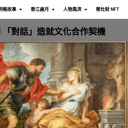
明報故事
香江歲月
人物風流
曾灶財 NFT
 「對話」造就文化合作契機