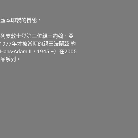
為藍本印製的掛毯。
，列支敦士登第三位親王約翰．亞
要到了1977年才被當時的親王法蘭茲·約
s-Adam II，1945 –）在2005
作品系列。