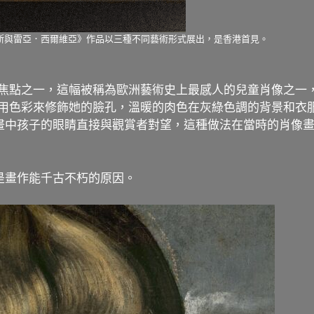
斯與雷亞．西爾維亞》作品以三種不同藝術形式展出，是香港首見。
是焦點之一，這幅被稱為歐洲藝術史上最感人的兒童肖像之一
。魯本斯特意使用色彩來修飾她的臉孔，溫暖的肉色在灰綠色調的背景
畫中孩子的眼睛直接與觀賞者對望，這種做法在當時的肖像
是畫作能千古不朽的原因。