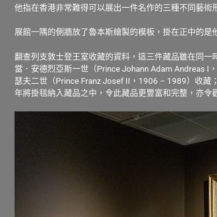
他指在香港非常難得可以展出一件名作的三種不同藝術
展館一隅的側牆放了魯本斯繪製的模板，掛在正中的是
翻查列支敦士登王室收藏的資料，這三件藏品雖在同一
當．安德烈亞斯一世（Prince Johann Adam Andr
瑟夫二世（Prince Franz Josef II，1906 – 19
年將掛毯納入藏品之中，令此藏品更豐富和完整，亦令