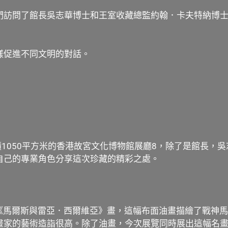
們訪問了館長吳志華博士和王室收藏總監約翰．卡夫特納博
樣促進不同文明的對話。
1050平方米的香港故宮文化博物館展廳8，除了是館長，
自己的專業角色分享這次珍藏的精彩之處。
 – 1640）的《馬爾斯與雷亞．西爾維亞》畫，這幅布面油畫描繪了
畫家的藝術造詣很高。除了油畫，今次展覽同時展出這幅名