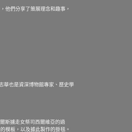
士，他們分享了策展理念和趣事，
吳志華也是資深博物館專家、歷史學
戰神馬爾斯擄走女祭司西爾維亞的過
畫的模板，以及據此製作的掛毯。