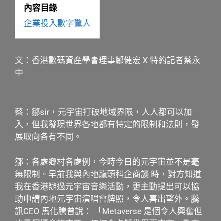
內容目錄
企業投入數字驚人
文：香港數碼資產學會理事鄒健宏 X 特約記者蔡永
中
蔡：鄒sir，元宇宙打破地域界限，人人都可以加
入，但我發現世界各地都有特定的限制和法則，發
展取向各有不同。
鄒：各處鄉村各處例，今時今日的元宇宙並不是毫
無限制。早前我與內地龍頭科企商談 時，對方知道
我在香港辦過元宇宙音樂活動，更主動提出可以協
助申請內地元宇宙演唱會牌照，令人喜出望外。騰
訊CEO 馬化騰曾說： 「Metaverse 是個令人興奮但