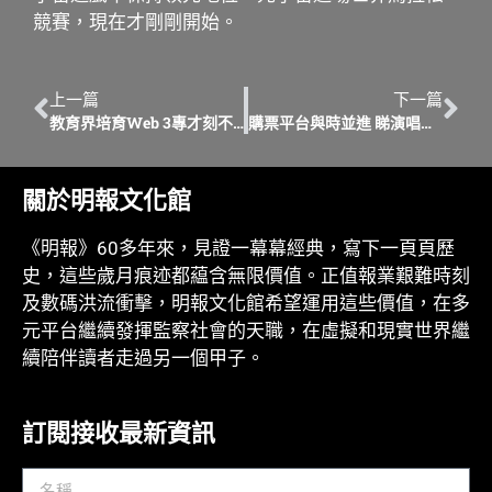
競賽，現在才剛剛開始。
上一篇
下一篇
教育界培育Web 3專才刻不容緩 關鍵：Train the trainers 長遠：幼苗茁壯成長
購票平台與時並進 睇演唱會人人平等
關於明報文化館
《明報》60多年來，見證一幕幕經典，寫下一頁頁歷
史，這些歲月痕迹都藴含無限價值。正值報業艱難時刻
及數碼洪流衝擊，明報文化館希望運用這些價值，在多
元平台繼續發揮監察社會的天職，在虛擬和現實世界繼
續陪伴讀者走過另一個甲子。
訂閱接收最新資訊