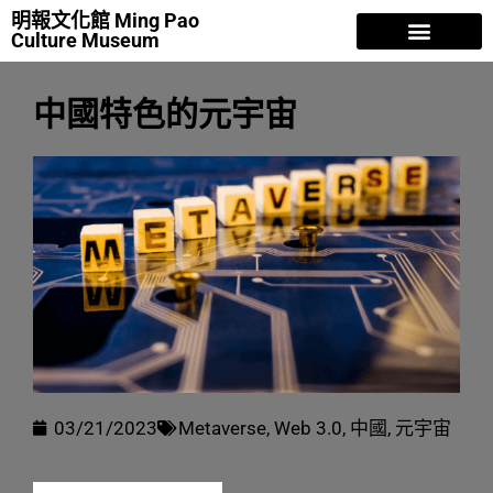
明報文化館 Ming Pao
Culture Museum
明報故事
香江歲月
人物風流
曾灶財 NFT
專欄文章
關於我們
中國特色的元宇宙
03/21/2023
Metaverse
,
Web 3.0
,
中國
,
元宇宙