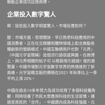
聯動企業成功註冊商標。
企業投入數字驚人
蔡：這些投入數字相當驚人，市場反應如何？
鄒：市場方面，思想開放、早已熟悉科技應用的中
國消費者，正在社交媒體和購物領域上配合推動各
種創新的營銷模式。中國互聯網用戶也對「元界」
（中國元宇宙簡稱）這個流行語很感興趣。在微博
上，與元界相關的帖子可 以輕鬆吸引超過1 億的瀏
覽量。中國市場對元宇宙數字世界的熱情達到了新
高峰，元宇宙概念股的價格在2021 年秋季比上一季
平均上漲 20%。
中國在過去10多年努力及成功培育了多個科技獨角
獸，同時培養了市民大眾應用科技的生活習慣，通
過官商民的「合作」，中國邁向成為科技強國，元