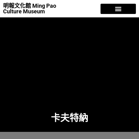
明報文化館 Ming Pao
Culture Museum
明報故事
香江歲月
人物風流
曾灶財 NFT
專欄文章
關於我們
卡夫特納