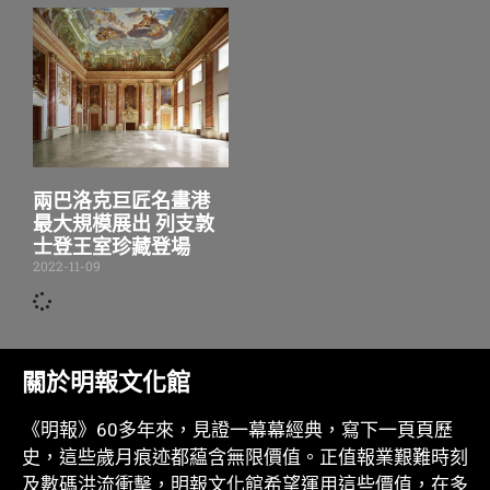
兩巴洛克巨匠名畫港
最大規模展出 列支敦
士登王室珍藏登場
2022-11-09
關於明報文化館
《明報》60多年來，見證一幕幕經典，寫下一頁頁歷
史，這些歲月痕迹都藴含無限價值。正值報業艱難時刻
及數碼洪流衝擊，明報文化館希望運用這些價值，在多