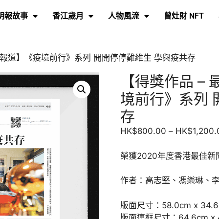
明報故事
香江歲月
人物風流
曾灶財 NFT
新聞報道】《疫境前行》系列 開開停停難維生 學與疫共存
【得獎作品 –
境前行》系列 
存
HK$
800.00
–
HK$
1,200.
榮獲2020年度香港最佳
作者：高志堅、馮樂琳、
版面尺寸：58.0cm x 34.
版面連框尺寸：64.6cm x 4