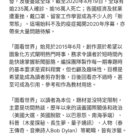
發，及後蔓延全球，截至2020年4月19日，全球有
逾235萬人確診、逾16萬人死亡；各國經濟及就業
遭重挫，戴口罩、留家工作學習成為不少人的「新
常態」。這場始料不及的疫症揭開2020年序幕，亦
帶來大量問題待解。
「圖看世界」始見於2015年6月，創作源於希望以
圖象化方式闡明熱門時事，務求令讀者於短時間內
能快速掌握新聞脈胳。編採團隊製作每一期專題時
的基本要求是資料翔實，但也顧及趣味性，目標是
希望能成為讀者剪存對象，日後回看亦不過時，甚
至可成為引用、參考和作為教材用途。
「圖看世界」以讀者為本位，題材並沒特定限制，
主要是坊間熱談，歷年以來的涵蓋國際關係和政治
（美國大選、英國脫歐、以巴恩怨、南海爭端）、
科普（木星探秘、長生夢、量子通訊）、人物（泰
王傳奇、音樂詩人Bob Dylan）等範疇，皆有涉獵。