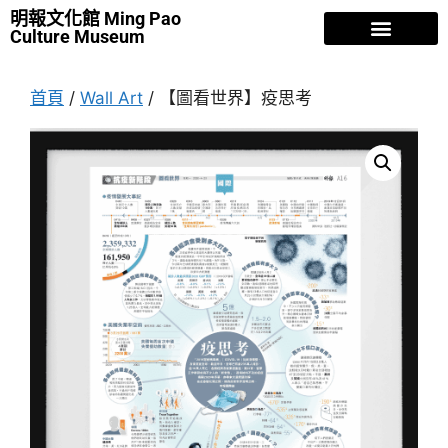
明報文化館 Ming Pao
Culture Museum
明報故事
香江歲月
人物風流
曾灶財 NFT
專欄文章
關於我們
首頁
/
Wall Art
/ 【圖看世界】疫思考