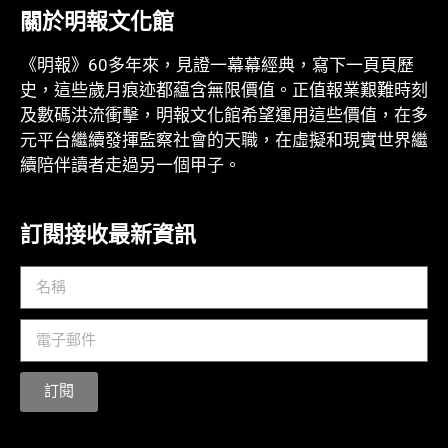
關於明報文化館
《明報》60多年來，見證一幕幕經典，寫下一頁頁歷
史，這些歲月痕迹都藴含無限價值。正值報業艱難時刻
及數碼洪流衝擊，明報文化館希望運用這些價值，在多
元平台繼續發揮監察社會的天職，在虛擬和現實世界繼
續陪伴讀者走過另一個甲子。
訂閱接收最新資訊
訂閱