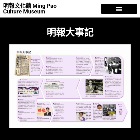
明報文化館 Ming Pao
Culture Museum
明報故事
香江歲月
人物風流
曾灶財 NFT
專欄文章
關於我們
明報大事記